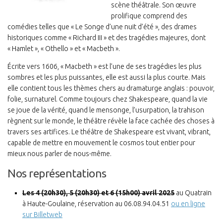
scène théâtrale. Son œuvre
prolifique comprend des
comédies telles que « Le Songe d’une nuit d’été », des drames
historiques comme « Richard III » et des tragédies majeures, dont
« Hamlet », « Othello » et « Macbeth ».
Écrite vers 1606, « Macbeth » est l’une de ses tragédies les plus
sombres et les plus puissantes, elle est aussi la plus courte. Mais
elle contient tous les thèmes chers au dramaturge anglais : pouvoir,
folie, surnaturel. Comme toujours chez Shakespeare, quand la vie
se joue de la vérité, quand le mensonge, l’usurpation, la trahison
règnent sur le monde, le théâtre révèle la face cachée des choses à
travers ses artifices. Le théâtre de Shakespeare est vivant, vibrant,
capable de mettre en mouvement le cosmos tout entier pour
mieux nous parler de nous-même.
Nos représentations
Les 4 (20h30), 5 (20h30) et 6 (15h00) avril 2025
au Quatrain
à Haute-Goulaine, réservation au 06.08.94.04.51
ou en ligne
sur Billetweb