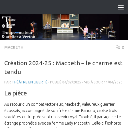
Skip to content
MACBETH
2
Création 2024-25 : Macbeth – le charme est
tendu
PAR
THÉÂTRE EN LIBERTÉ
· PUBLIÉ
04/02/2025
· MIS À JOUR
11/04/2025
La pièce
Au retour d’un combat victorieux, Macbeth, valeureux guerrier
écossais, accompagné de son frère d’arme Banquo, croise trois
sorcières qui lui prédisent un avenir royal. Troublé, il partage cette
étrange prophétie avec sa femme Lady Macbeth. Celle-ci l’exhorte