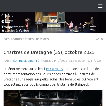
Skip to content
DES SOURIS ET DES HOMMES
0
Chartres de Bretagne (35), octobre 2025
PAR
THÉÂTRE EN LIBERTÉ
· PUBLIÉ
04/10/2025
· MIS À JOUR
15/11/2025
Un énorme merci au collectif
BOREALE’s
pour son accueil lors de
notre représentation des Souris et des hommes à Chartres-de-
Bretagne ! Une régie aux petits soins, des bénévoles qui l’étaient
tout autant, et un public conquis par la plume de Steinbeck !