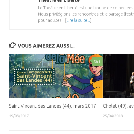
Théâtre en Liberté
Le Théâtre en Liberté est une troupe de comédie
Nous privilégions les rencontres et le partage (fest
pour adultes... [
Lire la suite...
]
VOUS AIMEREZ AUSSI...
1
Saint Vincent des Landes (44), mars 2017
Cholet (49), av
19/03/2017
25/04/2018