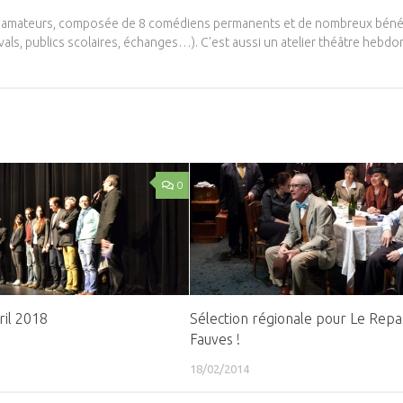
ns amateurs, composée de 8 comédiens permanents et de nombreux béné
ivals, publics scolaires, échanges…). C'est aussi un atelier théâtre hebd
0
ril 2018
Sélection régionale pour Le Repa
Fauves !
18/02/2014