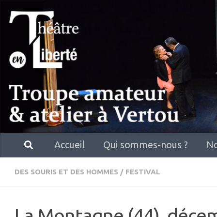
Skip to content
Accueil
Qui sommes-nous ?
No
DES SOURIS ET DES HOMMES
/
FESTIVAL
La Montagne (44), déce