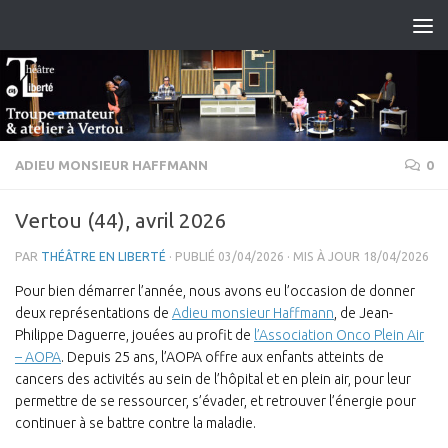
Skip to content
ADIEU MONSIEUR HAFFMANN
0
Vertou (44), avril 2026
PAR
THÉÂTRE EN LIBERTÉ
· PUBLIÉ
03/04/2026
· MIS À JOUR
18/04/2026
Pour bien démarrer l’année, nous avons eu l’occasion de donner
deux représentations de
Adieu monsieur Haffmann
, de Jean-
Philippe Daguerre, jouées au profit de
l’Association Onco Plein Air
– AOPA
. Depuis 25 ans, l’AOPA offre aux enfants atteints de
cancers des activités au sein de l’hôpital et en plein air, pour leur
permettre de se ressourcer, s’évader, et retrouver l’énergie pour
continuer à se battre contre la maladie.