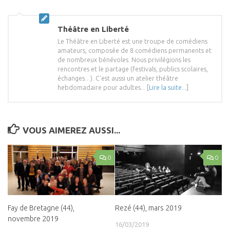
Théâtre en Liberté
Le Théâtre en Liberté est une troupe de comédiens
amateurs, composée de 8 comédiens permanents et
de nombreux bénévoles. Nous privilégions les
rencontres et le partage (festivals, publics scolaires,
échanges…). C'est aussi un atelier théâtre
hebdomadaire pour adultes... [
Lire la suite...
]
VOUS AIMEREZ AUSSI...
0
0
Fay de Bretagne (44),
Rezé (44), mars 2019
novembre 2019
16/03/2019