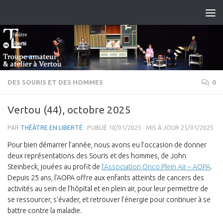
Skip to content
DES SOURIS ET DES HOMMES
0
Vertou (44), octobre 2025
PAR
THÉÂTRE EN LIBERTÉ
· PUBLIÉ
10/01/2025
· MIS À JOUR
25/01/2025
Pour bien démarrer l’année, nous avons eu l’occasion de donner
deux représentations des Souris et des hommes, de John
Steinbeck, jouées au profit de
l’Association Onco Plein Air – AOPA
.
Depuis 25 ans, l’AOPA offre aux enfants atteints de cancers des
activités au sein de l’hôpital et en plein air, pour leur permettre de
se ressourcer, s’évader, et retrouver l’énergie pour continuer à se
battre contre la maladie.